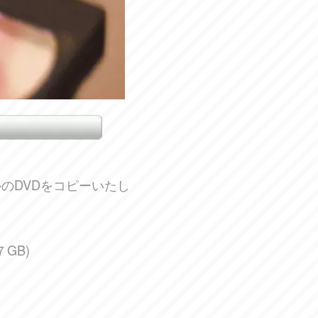
のDVDをコピーいたし
GB)