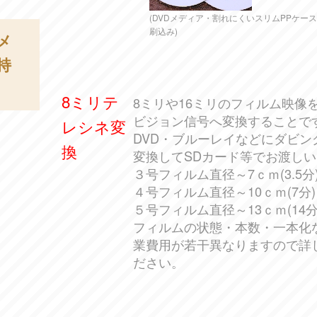
(DVDメディア・割れにくいスリムPPケー
刷込み)
メ
持
8ミリテ
8ミリや16ミリのフィルム映像
ビジョン信号へ変換することで
レシネ変
DVD・ブルーレイなどにダビン
換
変換してSDカード等でお渡し
３号フィルム直径～7ｃｍ(3.5分)
４号フィルム直径～10ｃｍ(7分)
５号フィルム直径～13ｃｍ(14分)
フィルムの状態・本数・一本化
業費用が若干異なりますので詳
ださい。