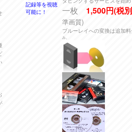
ダビングするサービスを始め
記録等を視聴
、
一枚
1,500円
(税別
可能に！
せ
準画質)
ブルーレイへの変換は追加
反
み。
種
ビ
い
よ
お
が