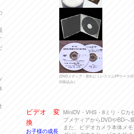
の
、
場
す
だ
ィ
(DVDメディア・割れにくいスリムPPケース
グ
印刷込み）
事
仕
ビデオ 変
MiniDV・VHS・8ミリ・
プメディアからDVDやBDへ
換
また、ビデオカメラ本体メモ
発
お子様の成長