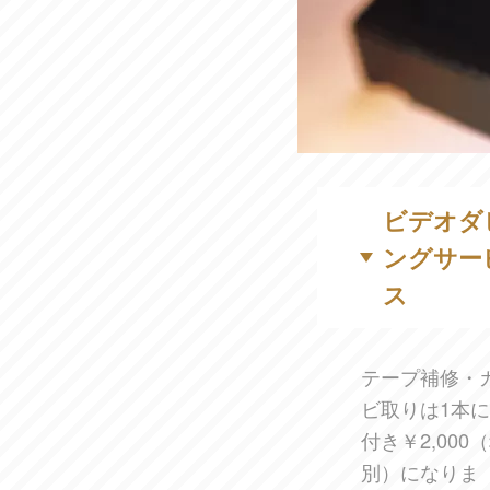
ビデオダ
ングサー
ス
テープ補修・
ビ取りは1本に
付き￥2,000
別）になりま