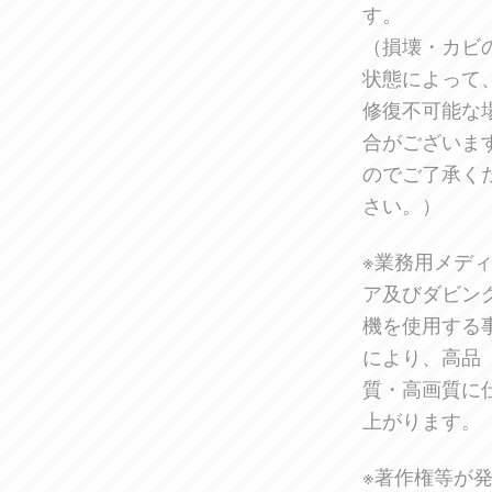
す。
（損壊・カビ
状態によって
修復不可能な
合がございま
のでご了承く
さい。）
※業務用メデ
ア及びダビン
機を使用する
により、高品
質・高画質に
上がります。
※著作権等が