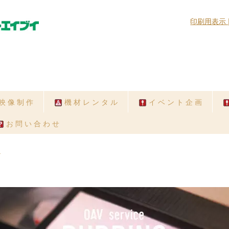
印刷用表示 
映 像 制 作
機 材 レ ン タ ル
イ ベ ン ト 企 画
お 問 い 合 わ せ