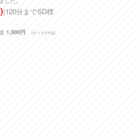
ました。
)
(120分までSD標
料金
1,000円
※ディスク代込