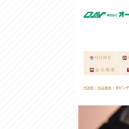
H O M E
会 社 概 要
HOME
>
作品事例
>
ダビング