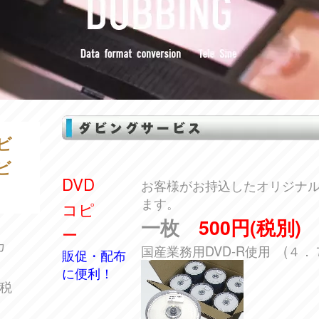
ビ
ビ
DVD
お客様がお持込したオリジナル
ます。
コピ
一枚
500円
(税別)
ー
カ
国産業務用DVD-R使用 (４．７
販促・配布
に便利！
（税