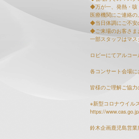
◆万が一、発熱・咳
医療機関にご連絡の
◆当日体調にご不安
◆ご来場のお客さま
一部スタッフはマス
ロビーにてアルコー
各コンサート会場に
皆様のご理解ご協力
※新型コロナウイル
https://www.cas.go.jp
鈴木企画鹿児島営業所 099