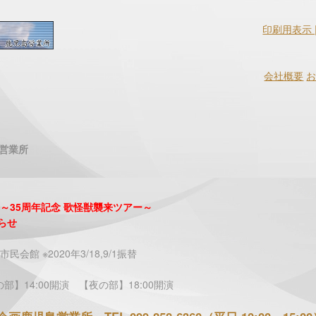
印刷用表示 
会社概要
営業所
1～35周年記念 歌怪獣襲来ツアー～
らせ
市民会館 ※2020年3/18,9/1振替
部】14:00開演 【夜の部】18:00開演