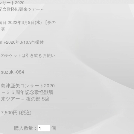
サート2020
記念歌怪獣襲来ツアー～
日 2022年3月9日(水) 【夜の
開演
※2020年3/18,9/1振替
ちのチケットは引き続きお使い
。
suzuki-084
島津亜矢コンサート2020
～３５周年記念歌怪獣襲
来ツアー～ 夜の部 S席
7,500円 (税込)
購入数量：
個