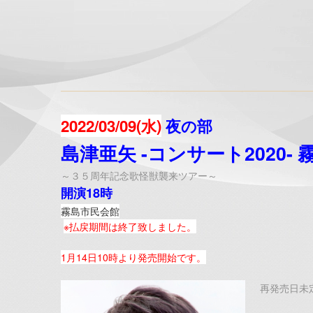
2022/03/09(水)
夜の部
島津亜矢 -コンサート2020- 
～３５周年記念歌怪獣襲来ツアー～
開演18時
霧島市民会館
※払戻期間は終了致しました。
1月14日10時より発売開始です。
再発売日未