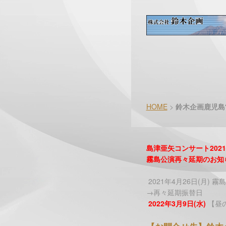
HOME
>
鈴木企画鹿児島
島津亜矢コンサート202
霧島公演再々延期のお知
2021年4月26日(月) 霧島
→再々延期振替日
2022
年
3
月
9
日
(
水
)
【昼の