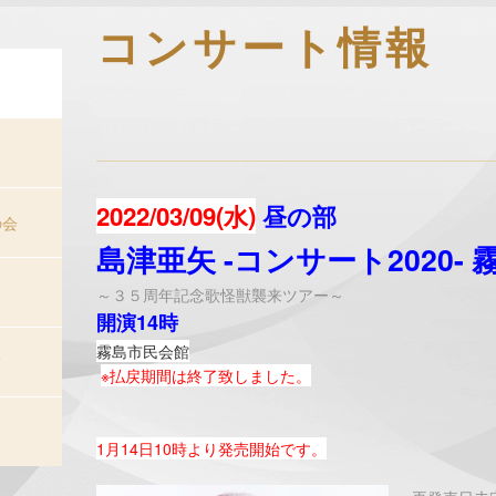
コンサート情報
2022/03/09(水)
昼の部
の会
島津亜矢 -コンサート2020- 
～３５周年記念歌怪獣襲来ツアー～
開演14時
霧島市民会館
て
※払戻期間は終了致しました。
1月14日10時より発売開始です。