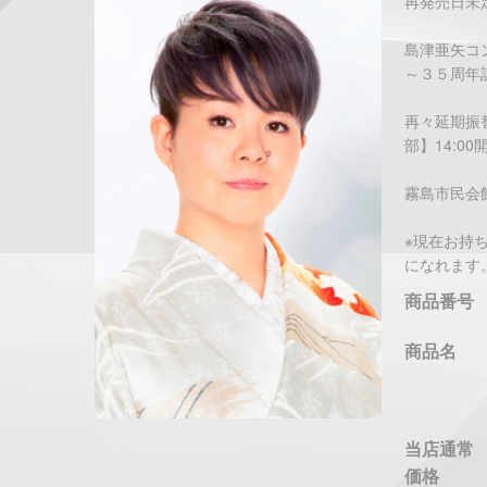
再発売日未
島津亜矢コン
～３５周年
再々延期振替
部】14:00
霧島市民会館 
※現在お持
になれます
商品番号
商品名
当店通常
価格