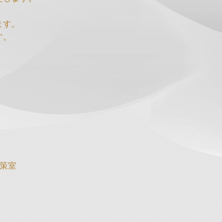
ます。
す。
。
策室