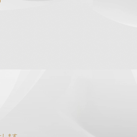
）
たします。