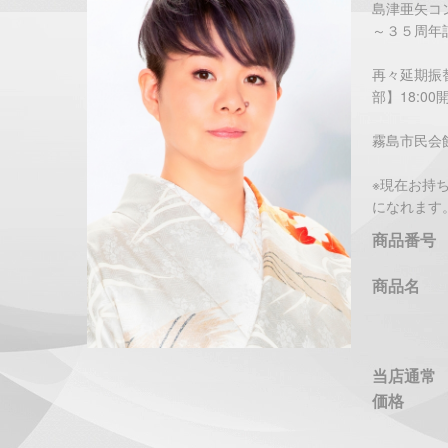
島津亜矢コン
～３５周年
再々延期振替
部】18:00
霧島市民会館 
※現在お持
になれます
商品番号
商品名
当店通常
価格