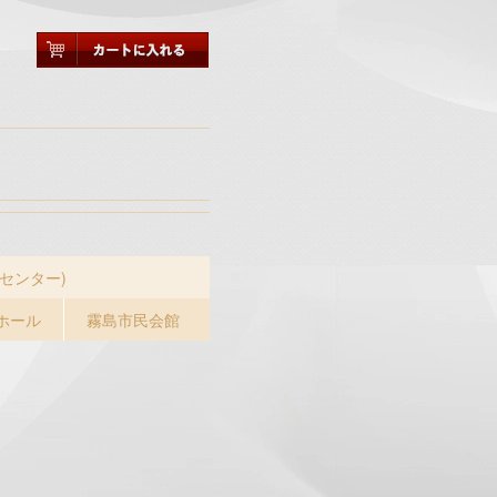
センター)
ホール
霧島市民会館