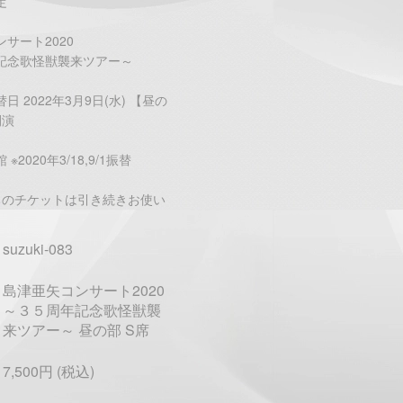
定
サート2020
記念歌怪獣襲来ツアー～
日 2022年3月9日(水) 【昼の
開演
※2020年3/18,9/1振替
ちのチケットは引き続きお使い
。
suzuki-083
島津亜矢コンサート2020
～３５周年記念歌怪獣襲
来ツアー～ 昼の部 S席
7,500円 (税込)